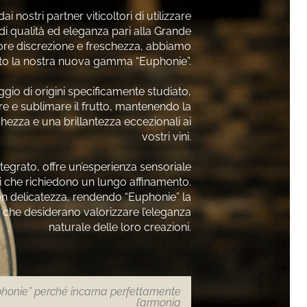
i nostri partner viticoltori di utilizzare
i qualità ed eleganza pari alla Grande
e discrezione e freschezza, abbiamo
to la nostra nuova gamma “Euphonie”.
io di origini specificamente studiato,
re e sublimare il frutto, mantenendo la
ezza e una brillantezza eccezionali ai
vostri vini.
ntegrato, offre un’esperienza sensoriale
ini che richiedono un lungo affinamento.
con delicatezza, rendendo “Euphonie” la
ori che desiderano valorizzare l’eleganza
naturale delle loro creazioni.
phonie” perché incarna perfettamente
l’armonia