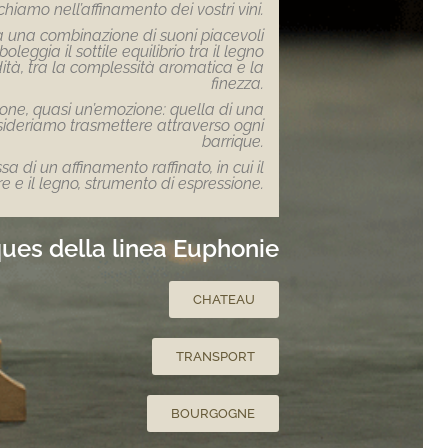
chiamo nell’affinamento dei vostri vini.
ca una combinazione di suoni piacevoli
oleggia il sottile equilibrio tra il legno
ondità, tra la complessità aromatica e la
finezza.
ne, quasi un’emozione: quella di una
sideriamo trasmettere attraverso ogni
barrique.
di un affinamento raffinato, in cui il
 e il legno, strumento di espressione.
ques della linea Euphonie
CHATEAU
TRANSPORT
BOURGOGNE