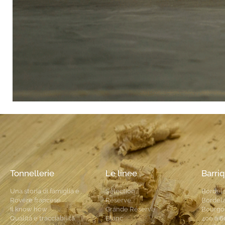
Tonnellerie
Le linee
Barri
Una storia di famiglia e
Sélection
Bordela
Rovere francese
Réserve
Bordela
Il know how
Grande Réserve
Bourgo
Qualità e tracciabilità
Blanc
400 a 6