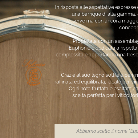
In risposta alle aspettative espresse da
una barrique di alta gamma, d
Réserve ma con ancora maggior
concepi
Progettata con un assemblagg
Euphonie è dedicata a rispetta
complessità e apportando una fresch
Grazie al suo legno sottile e ben i
raffinata ed equilibrata, ideale per v
Ogni nota fruttata è esaltata 
scelta perfetta per i viticolt
Abbiamo scelto il nome “Eu