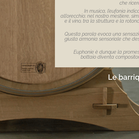
che ricer
In musica, l’eufonia indi
all’orecchio; nel nostro mestiere, simb
e il vino, tra la struttura e la rot
Questa parola evoca una sensazio
giusta armonia sensoriale che de
Euphonie è dunque la promessa 
bottaio diventa compositore
Le barri