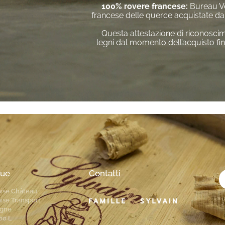
100% rovere francese:
Bureau Ve
francese delle querce acquistate d
Questa attestazione di riconoscime
legni dal momento dell’acquisto fin
que
Contatti
ise Château
ise Transport
gne
00 L